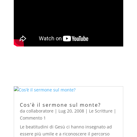
Cos’è il sermone sul monte?
da
collaboratore
|
Lug 20, 2008
|
Le Scritture
|
Commento 1
Le beatitudini di Gesù ci hanno insegnato ad
essere più umile e a riconoscere il percorso