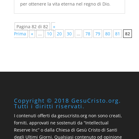
per ottenere la vita eterna nel regno di Dio.
Pagina 82 di 82
«
Prima
«
...
10
20
30
...
78
79
80
81
82
Copyright © 2018 GesuCristo.org.
Tutti i diritti riservati.
I contenuti offerti da gesucristo.org non sono creati,
forniti, approvati ne sostenuti da “Intellectual
Reserve Inc” o dalla Chiesa di Gesù Cristo di Santi
degli Ultimi Giorni. Qualsiasi contenuto od opinione