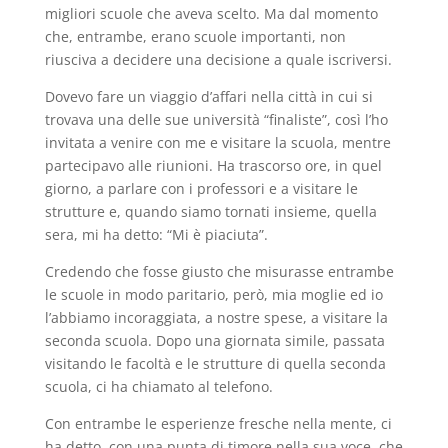
migliori scuole che aveva scelto. Ma dal momento
che, entrambe, erano scuole importanti, non
riusciva
a decidere
una decisione a quale iscriversi.
Dovevo fare un viaggio d’affari nella città in cui si
trovava una delle sue università “finaliste”, così l’ho
invitata a venire con me e visitare la scuola, mentre
partecipavo alle riunioni. Ha trascorso ore, in quel
giorno, a parlare con i professori e a visitare le
strutture e, quando siamo tornati insieme, quella
sera, mi ha detto: “Mi è piaciuta”.
Credendo che fosse giusto che misurasse entrambe
le scuole in modo paritario, però, mia moglie ed io
l’abbiamo incoraggiata, a nostre spese, a visitare la
seconda scuola. Dopo una giornata simile, passata
visitando le facoltà e le strutture di quella seconda
scuola, ci ha chiamato al telefono.
Con entrambe le esperienze fresche nella mente, ci
ha detto, con una punta di timore nella sua voce, che