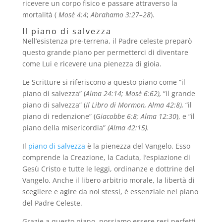
ricevere un corpo fisico e passare attraverso la
mortalità (
Mosè 4:4
;
Abrahamo 3:27–28
).
Il piano di salvezza
Nell’esistenza pre-terrena, il Padre celeste preparò
questo grande piano per permetterci di diventare
come Lui e ricevere una pienezza di gioia.
Le Scritture si riferiscono a questo piano come “il
piano di salvezza” (
Alma 24:14
;
Mosè 6:62
),
“il grande
piano di salvezza” (
Il Libro di Mormon, Alma 42:8),
“il
piano di redenzione” (
Giacobbe 6:8
;
Alma 12:30
), e “il
piano della misericordia”
(
Alma 42:15
).
Il
piano di salvezza
è la pienezza del Vangelo. Esso
comprende la Creazione, la Caduta, l’espiazione di
Gesù Cristo e tutte le leggi, ordinanze e dottrine del
Vangelo. Anche il libero arbitrio morale, la libertà di
scegliere e agire da noi stessi, è essenziale nel piano
del Padre Celeste.
Grazie a questo piano, possiamo essere resi perfetti