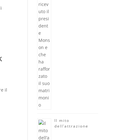
i
k
e il
Il mito
dell’attrazione