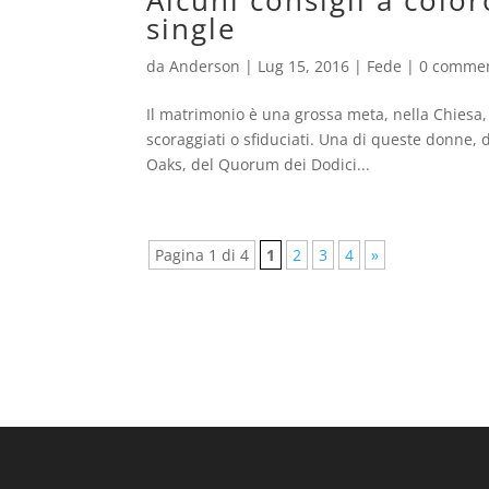
Alcuni consigli a colo
single
da
Anderson
|
Lug 15, 2016
|
Fede
|
0 commen
Il matrimonio è una grossa meta, nella Chiesa,
scoraggiati o sfiduciati. Una di queste donne, d
Oaks, del Quorum dei Dodici...
Pagina 1 di 4
1
2
3
4
»