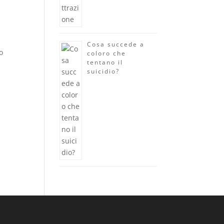
Cosa succede a
o
coloro che
tentano il
suicidio?