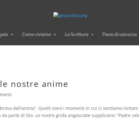
gelo
Come viviamo
Le Scritture
Piano di salvezza
lle nostre anime
menti
nebrosa dell’anima”. Quelli sono i momenti in cui ci sentiamo lontani
 da parte di Dio. Le nostre grida angosciate supplicano: “Padre cel