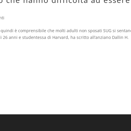
ro che hanno difficoltà ad essere
ti
 quindi è comprensibile che molti adulti non sposati SUG si sentan
i 26 anni e studentessa di Harvard, ha scritto all’anziano Dallin H.