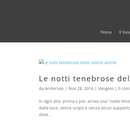
Home
Il Van
Le notti tenebrose de
da
Anderson
|
Nov 28, 2016
|
Vangelo
|
0 com
In ogni vita, prima o poi, arriva una “notte te
dalla luce, senza scopo e senza alcun supporto
dove...