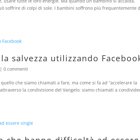
are, usare tutte le loro energie. Ma quando un bambino si accalda,
 soffrire di colpi di sole. I bambini soffrono più frequentemente d
 la salvezza utilizzando Faceboo
|
0 commenti
è quello che siamo chiamati a fare, ma come si fa ad “accelerare la
attraverso la condivisione del Vangelo: siamo chiamati a condivider