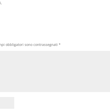
i,
mpi obbligatori sono contrassegnati
*