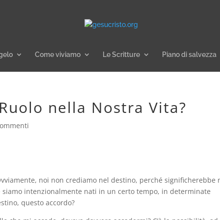
gelo
Come viviamo
Le Scritture
Piano di salvezza
 Ruolo nella Nostra Vita?
commenti
Ovviamente, noi non crediamo nel destino, perché significherebbe
 siamo intenzionalmente nati in un certo tempo, in determinate
estino, questo accordo?