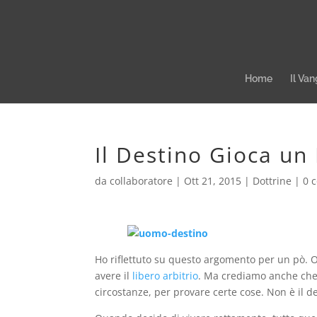
Home
Il Van
Il Destino Gioca un
da
collaboratore
|
Ott 21, 2015
|
Dottrine
|
0 
Ho riflettuto su questo argomento per un pò. 
avere il
libero arbitrio
. Ma crediamo anche che
circostanze, per provare certe cose. Non è il d