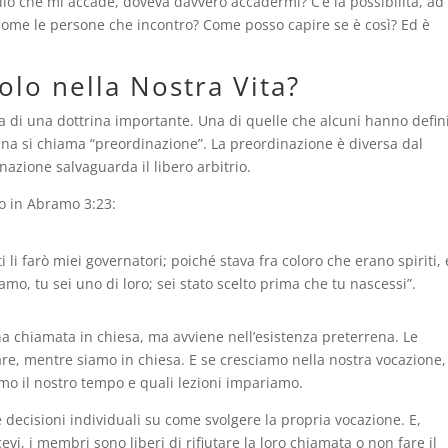
lo che mi accade, doveva davvero accadermi? C’è la possibilità, ad
 come le persone che incontro? Come posso capire se è così? Ed è
olo nella Nostra Vita?
ta di una dottrina importante. Una di quelle che alcuni hanno defin
rina si chiama “preordinazione”. La preordinazione è diversa dal
nazione salvaguarda il libero arbitrio.
to in Abramo 3:23:
 li farò miei governatori; poiché stava fra coloro che erano spiriti, 
mo, tu sei uno di loro; sei stato scelto prima che tu nascessi”.
na chiamata in chiesa, ma avviene nell’esistenza preterrena. Le
re, mentre siamo in chiesa. E se cresciamo nella nostra vocazione,
o il nostro tempo e quali lezioni impariamo.
ecisioni individuali su come svolgere la propria vocazione. E,
i, i membri sono liberi di rifiutare la loro chiamata o non fare il