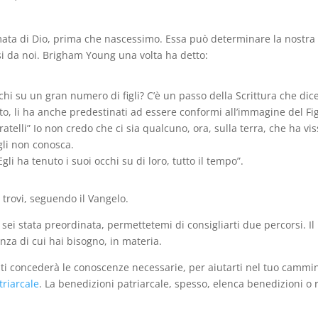
ata di Dio, prima che nascessimo. Essa può determinare la nostra
si da noi. Brigham Young una volta ha detto:
chi su un gran numero di figli? C’è un passo della Scrittura che dic
uto, li ha anche predestinati ad essere conformi all’immagine del Fig
ratelli” Io non credo che ci sia qualcuno, ora, sulla terra, che ha vi
gli non conosca.
gli ha tenuto i suoi occhi su di loro, tutto il tempo”.
i trovi, seguendo il Vangelo.
i sei stata preordinata, permettetemi di consigliarti due percorsi. Il
nza di cui hai bisogno, in materia.
 ti concederà le conoscenze necessarie, per aiutarti nel tuo cammin
riarcale
. La benedizioni patriarcale, spesso, elenca benedizioni o 