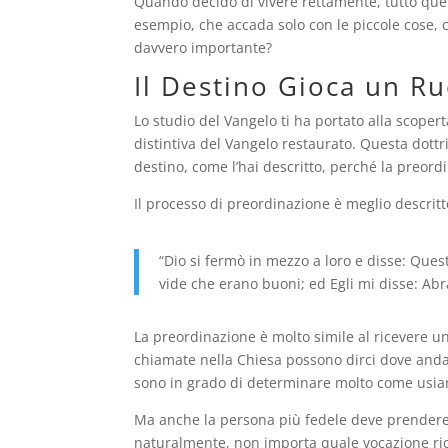
Quando decido di vivere rettamente, tutto quel
esempio, che accada solo con le piccole cose,
davvero importante?
Il Destino Gioca un Ru
Lo studio del Vangelo ti ha portato alla scoper
distintiva del Vangelo restaurato. Questa dott
destino, come l’hai descritto, perché la preordi
Il processo di preordinazione è meglio descrit
“Dio si fermò in mezzo a loro e disse: Questi
vide che erano buoni; ed Egli mi disse: Abra
La preordinazione è molto simile al ricevere u
chiamate nella Chiesa possono dirci dove anda
sono in grado di determinare molto come usiam
Ma anche la persona più fedele deve prendere d
naturalmente, non importa quale vocazione ricev