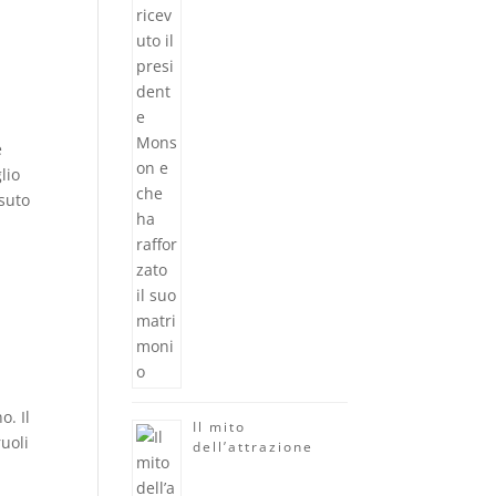
e
lio
ssuto
o. Il
Il mito
ruoli
dell’attrazione