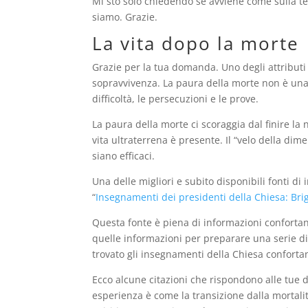
Mi sto solo chiedendo se avviene come sulla te
siamo. Grazie.
La vita dopo la morte
Grazie per la tua domanda. Uno degli attributi ch
sopravvivenza. La paura della morte non è una 
difficoltà, le persecuzioni e le prove.
La paura della morte ci scoraggia dal finire 
vita ultraterrena è presente. Il “velo della d
siano efficaci.
Una delle migliori e subito disponibili fonti di
“
Insegnamenti dei presidenti della Chiesa: B
Questa fonte è piena di informazioni confortant
quelle informazioni per preparare una serie d
trovato gli insegnamenti della Chiesa conforta
Ecco alcune citazioni che rispondono alle tue 
esperienza è come la transizione dalla mortalit