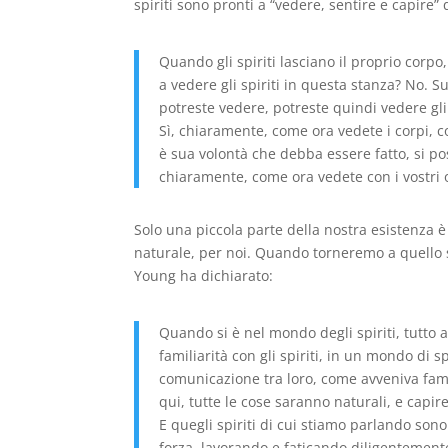
spiriti sono pronti a “vedere, sentire e capir
Quando gli spiriti lasciano il proprio corpo,
a vedere gli spiriti in questa stanza? No. 
potreste vedere, potreste quindi vedere gli 
Sì, chiaramente, come ora vedete i corpi, co
è sua volontà che debba essere fatto, si p
chiaramente, come ora vedete con i vostri o
Solo una piccola parte della nostra esistenza è 
naturale, per noi. Quando torneremo a quello st
Young ha dichiarato:
Quando si è nel mondo degli spiriti, tutto 
familiarità con gli spiriti, in un mondo di s
comunicazione tra loro, come avveniva fam
qui, tutte le cose saranno naturali, e capir
E quegli spiriti di cui stiamo parlando sono
forza, lavorando e faticando diligentement