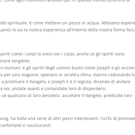
mondo spirituale, è come mettere un pesce in acqua. Abbiamo esperi
uanto lo sia la nostra esperienza all’interno della nostra forma fisic
 spiriti come i corpi lo sono con i corpi, anche se gli spiriti sono
ssere tangibile.
riunioni; e gli spiriti degli uomini buoni come Joseph e gli anzian
a per una stagione, operano in un’altra sfera, stanno radunando tut
 a predicare il Vangelo, e Joseph li è il regista, dicendo di andare
nte a voi, andate avanti e comandate loro di disperdersi.
a se qualcuno di loro desidera
ascoltare il Vangelo, predicate loro
ung, ha tutta una serie di altri pezzi interessanti, ricchi di prezios
onfortanti e rassicuranti.