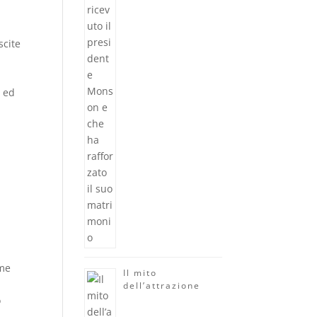
scite
, ed
ome
Il mito
dell’attrazione
o