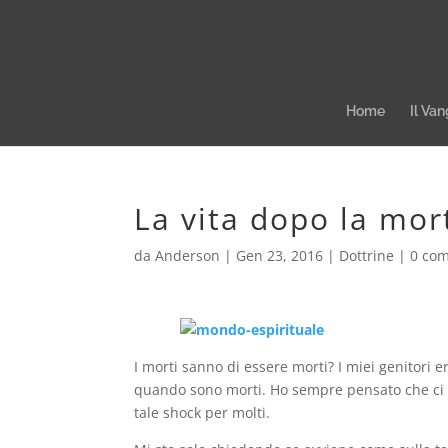
Home
Il Van
La vita dopo la mor
da
Anderson
|
Gen 23, 2016
|
Dottrine
|
0 co
I morti sanno di essere morti? I miei genitori 
quando sono morti. Ho sempre pensato che ci 
tale shock per molti.