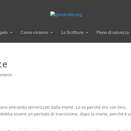
gelo
Come viviamo
Le Scritture
Piano di salvezza
te
mmenti
erano entrambi terrorizzati dalla morte. Lo so perché ero con loro,
debba essere un periodo di transizione, dopo la morte, perché è 