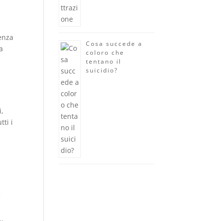
enza
Cosa succede a
a
coloro che
tentano il
suicidio?
i,
ti i
e