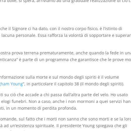
rra dove, si spera, arriviamo ad una graduale realizzazione di ciò 
e il Signore ci ha dato, con il nostro corpo fisico, è l’istinto di
lacuna personale. Essa rafforza la volontà di sopportare e superar
la nostra prova terrena prematuramente, anche quando la fede in un
imenticanza” è parte di un programma che garantisce che le prove mo
 informazione sulla morte e sul mondo degli spiriti è il volume
righam Young
”, in particolare il capitolo 38 (Il mondo degli spiriti).
i su ciò che accade a chi passa dall’altra parte del velo. Ho usato
i elogi funebri. Non a caso, anche i non mormoni a quei servizi ha
nti, in un momento di perdita profonda.
domande, sul fatto che i morti non sanno che sono morti e se la lor
à ad un’esistenza spirituale. Il presidente Young spiegava che gli