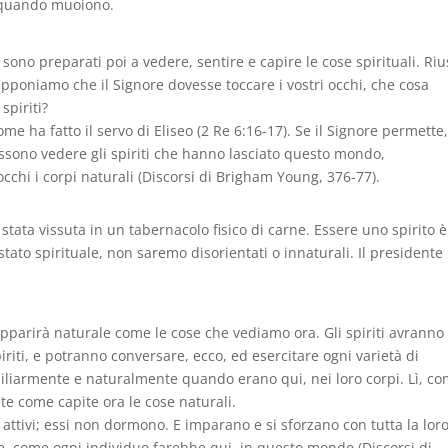
e” quando muoiono.
 sono preparati poi a vedere, sentire e capire le cose spirituali. Riu
Supponiamo che il Signore dovesse toccare i vostri occhi, che cosa
spiriti?
me ha fatto il servo di Eliseo (2 Re 6:16-17). Se il Signore permette
ossono vedere gli spiriti che hanno lasciato questo mondo,
cchi i corpi naturali (Discorsi di Brigham Young, 376-77).
stata vissuta in un tabernacolo fisico di carne. Essere uno spirito è
ato spirituale, non saremo disorientati o innaturali. Il presidente
apparirà naturale come le cose che vediamo ora. Gli spiriti avranno
piriti, e potranno conversare, ecco, ed esercitare ogni varietà di
iliarmente e naturalmente quando erano qui, nei loro corpi. Lì, c
ete come capite ora le cose naturali.
 attivi; essi non dormono. E imparano e si sforzano con tutta la lor
e, come ogni individuo farebbe qui, in questo mondo (Discorsi di