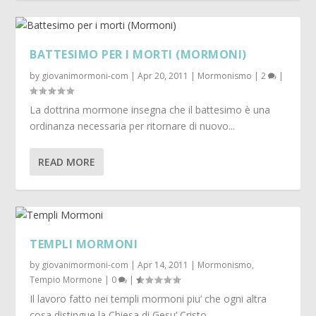
BATTESIMO PER I MORTI (MORMONI)
by
giovanimormoni-com
|
Apr 20, 2011
|
Mormonismo
|
2
|
La dottrina mormone insegna che il battesimo è una
ordinanza necessaria per ritornare di nuovo...
READ MORE
TEMPLI MORMONI
by
giovanimormoni-com
|
Apr 14, 2011
|
Mormonismo
,
Tempio Mormone
|
0
|
Il lavoro fatto nei templi mormoni piu’ che ogni altra
cosa distingue la Chiesa di Gesu’ Cristo...